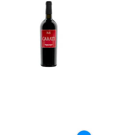
CARATI -salice
salentino riserva
rosso-
Prezzo
21,00 €
Quantità
*